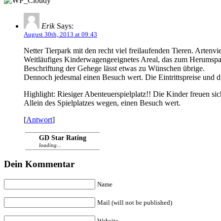
Erik
Says:
August 30th, 2013 at 09:43
Netter Tierpark mit den recht viel freilaufenden Tieren. Artenvie
Weitläufiges Kinderwagengeeignetes Areal, das zum Herumspaz
Beschriftung der Gehege lässt etwas zu Wünschen übrige.
Dennoch jedesmal einen Besuch wert. Die Eintrittspreise und d
Highlight: Riesiger Abenteuerspielplatz!! Die Kinder freuen s
Allein des Spielplatzes wegen, einen Besuch wert.
[
Antwort
]
GD Star Rating
loading...
Dein Kommentar
Name
Mail (will not be published)
Website