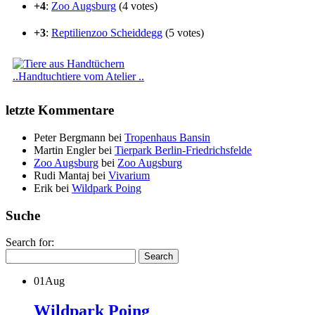
+4
:
Zoo Augsburg
(4 votes)
+3
:
Reptilienzoo Scheiddegg
(5 votes)
..Handtuchtiere vom Atelier ..
letzte Kommentare
Peter Bergmann
bei
Tropenhaus Bansin
Martin Engler
bei
Tierpark Berlin-Friedrichsfelde
Zoo Augsburg
bei
Zoo Augsburg
Rudi Mantaj
bei
Vivarium
Erik
bei
Wildpark Poing
Suche
Search for:
01
Aug
Wildpark Poing